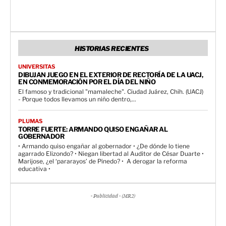
HISTORIAS RECIENTES
UNIVERSITAS
DIBUJAN JUEGO EN EL EXTERIOR DE RECTORÍA DE LA UACJ,
EN CONMEMORACIÓN POR EL DÍA DEL NIÑO
El famoso y tradicional "mamaleche". Ciudad Juárez, Chih. (UACJ)
- Porque todos llevamos un niño dentro,...
PLUMAS
TORRE FUERTE: ARMANDO QUISO ENGAÑAR AL
GOBERNADOR
• Armando quiso engañar al gobernador • ¿De dónde lo tiene
agarrado Elizondo? • Niegan libertad al Auditor de César Duarte •
Marijose, ¿el ‘pararayos’ de Pinedo? • A derogar la reforma
educativa •
- Publicidad - (MR2)