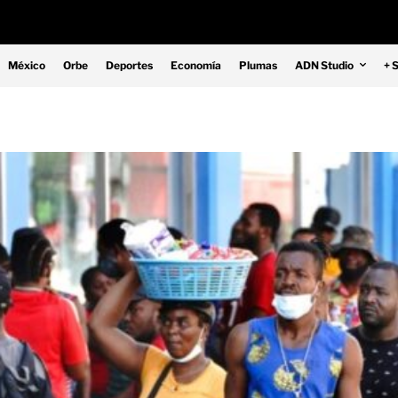
México
Orbe
Deportes
Economía
Plumas
ADN Studio
+ 