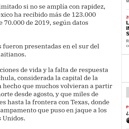
M
imitado si no se amplía con rapidez,
éxico ha recibido más de 123.000
Z
de 70.000 de 2019, según datos
I
S
R
s fueron presentadas en el sur del
aitianos.
iones de vida y la falta de respuesta
hula, considerada la capital de la
n hecho que muchos volvieran a partir
norte desde agosto, y que miles de
es hasta la frontera con Texas, donde
P
campamento que puso en jaque a los
¿
s Unidos.