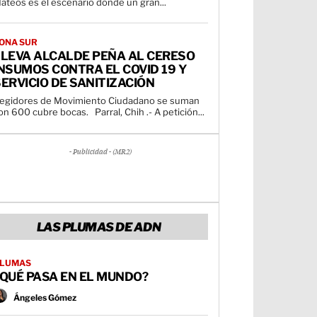
ateos es el escenario dónde un gran...
ONA SUR
LLEVA ALCALDE PEÑA AL CERESO
NSUMOS CONTRA EL COVID 19 Y
ERVICIO DE SANITIZACIÓN
egidores de Movimiento Ciudadano se suman
con 600 cubre bocas. Parral, Chih .- A petición...
- Publicidad - (MR2)
LAS PLUMAS DE ADN
LUMAS
QUÉ PASA EN EL MUNDO?
Ángeles Gómez