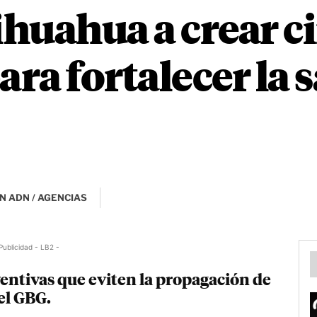
huahua a crear c
ara fortalecer la 
N ADN / AGENCIAS
Publicidad - LB2 -
entivas que eviten la propagación de
el GBG.