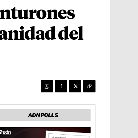
inturones
sanidad del
ADN POLLS