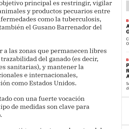
objetivo principal es restringir, vigilar
animales y productos pecuarios entre
nfermedades como la tuberculosis,
B
a también el Gusano Barrenador del
C
O
er a las zonas que permanecen libres
trazabilidad del ganado (es decir,
B
P
es sanitarias), y mantener la
R
ionales e internacionales,
ción como Estados Unidos.
S
d
tado con una fuerte vocación
tipo de medidas son clave para
.