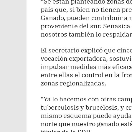
“Se están planteando zonas d
país que, si bien no tienen p
Ganado, pueden contribuir a m
proveniente del sur. Senasica
nosotros también lo respalda
El secretario explicó que cinco
vocación exportadora, sostuv
impulsar medidas más eficace
entre ellas el control en la f
zonas regionalizadas.
“Ya lo hacemos con otras camp
tuberculosis y brucelosis, y c
mismo esquema puede ayudarn
norte que nuestro ganado está
titular de la SDR.