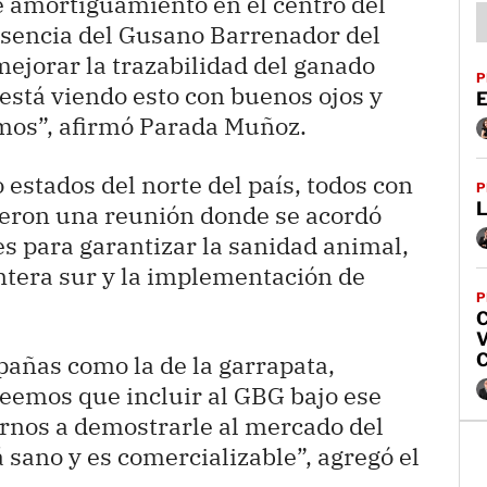
e amortiguamiento en el centro del
resencia del Gusano Barrenador del
ejorar la trazabilidad del ganado
P
 está viendo esto con buenos ojos y
E
mos”, afirmó Parada Muñoz.
 estados del norte del país, todos con
P
L
ieron una reunión donde se acordó
s para garantizar la sanidad animal,
rontera sur y la implementación de
P
V
C
añas como la de la garrapata,
reemos que incluir al GBG bajo ese
os a demostrarle al mercado del
 sano y es comercializable”, agregó el