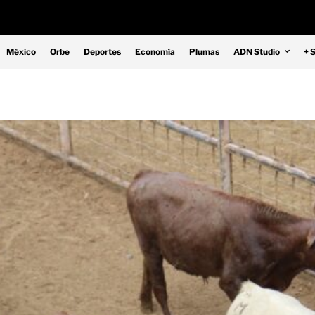
México
Orbe
Deportes
Economía
Plumas
ADN Studio
+ 