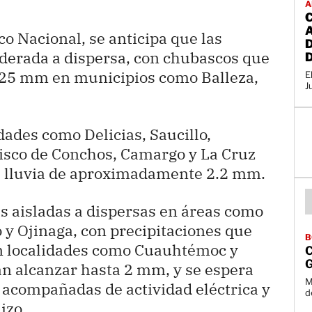
A
o Nacional, se anticipa que las
oderada a dispersa, con chubascos que
 25 mm en municipios como Balleza,
E
J
idades como Delicias, Saucillo,
isco de Conchos, Camargo y La Cruz
e lluvia de aproximadamente 2.2 mm.
s aisladas a dispersas en áreas como
y Ojinaga, con precipitaciones que
B
En localidades como Cuauhtémoc y
C
ían alcanzar hasta 2 mm, y se espera
M
 acompañadas de actividad eléctrica y
d
izo.