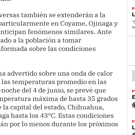
P
versas también se extenderán a la
 particularmente en Coyame, Ojinaga y
“
s
nticipan fenómenos similares. Ante
tado a la población a tomar
formada sobre las condiciones
 ha advertido sobre una onda de calor
las temperaturas promedio en las
-noche del 4 de junio, se prevé que
P
E
emperatura máxima de hasta 35 grados
 la capital del estado, Chihuahua,
naga hasta los 43°C. Estas condiciones
P
án por lo menos durante los próximos
L