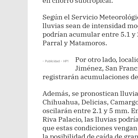
en chorro subtropical.
Según el Servicio Meteorológic
lluvias sean de intensidad m
podrían acumular entre 5.1 y
Parral y Matamoros.
Por otro lado, local
- Publicidad - HP1
Jiménez, San Franc
registrarán acumulaciones d
Además, se pronostican lluvia
Chihuahua, Delicias, Camargo 
oscilarán entre 2.1 y 5 mm. 
Riva Palacio, las lluvias podr
que estas condiciones vengan
la posibilidad de caída de gran