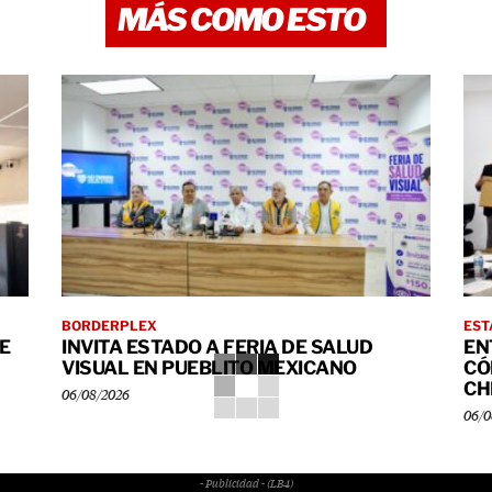
MÁS COMO ESTO
BORDERPLEX
EST
E
INVITA ESTADO A FERIA DE SALUD
EN
VISUAL EN PUEBLITO MEXICANO
CÓ
CH
06/08/2026
06/0
- Publicidad - (LB4)