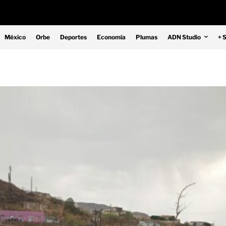
México
Orbe
Deportes
Economía
Plumas
ADN Studio
+ 