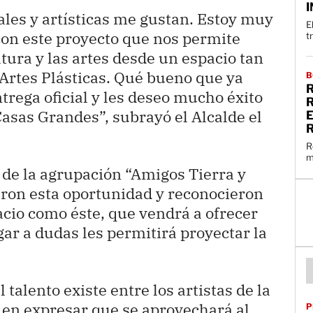
I
ales y artísticas me gustan. Estoy muy
E
on este proyecto que nos permite
t
tura y las artes desde un espacio tan
 Artes Plásticas. Qué bueno que ya
B
R
ntrega oficial y les deseo mucho éxito
Casas Grandes”, subrayó el Alcalde el
R
m
a de la agrupación “Amigos Tierra y
ieron esta oportunidad y reconocieron
cio como éste, que vendrá a ofrecer
gar a dudas les permitirá proyectar la
talento existe entre los artistas de la
 en expresar que se aprovechará al
P