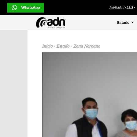
WhatsApp
Publicidad - LB1B -
Estado
Inicio
Estado
Zona Noroeste