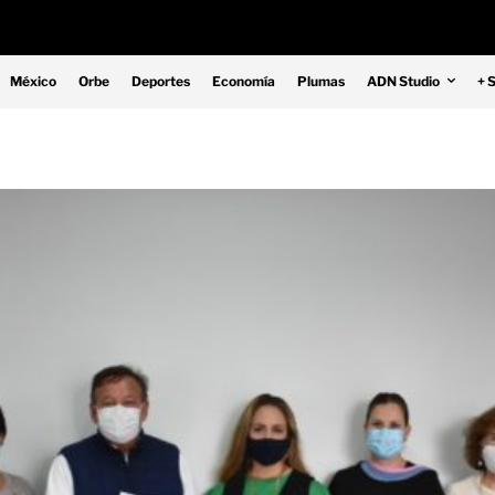
México
Orbe
Deportes
Economía
Plumas
ADN Studio
+ 