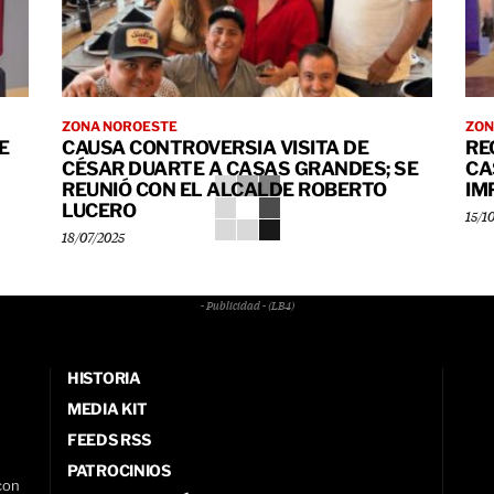
ZONA NOROESTE
ZON
E
CAUSA CONTROVERSIA VISITA DE
RE
CÉSAR DUARTE A CASAS GRANDES; SE
CA
REUNIÓ CON EL ALCALDE ROBERTO
IM
LUCERO
15/1
18/07/2025
- Publicidad - (LB4)
HISTORIA
MEDIA KIT
FEEDS RSS
PATROCINIOS
con