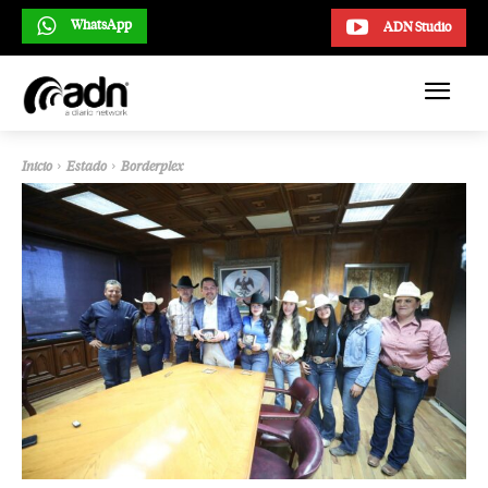
WhatsApp
ADN Studio
Inicio
Estado
Borderplex