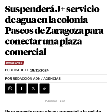
Suspenderá J+ servicio
de agua en la colonia
Paseos de Zaragoza para
conectar una plaza
comercial
BORDERPLEX
PUBLICADO EL
18/11/2024
POR
REDACCIÓN ADN / AGENCIAS
Publicidad - LB2 -
Para conectar una plaza comercial a la red de