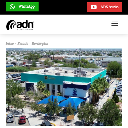
WhatsApp
ADN Studio
Inicio
Estado
Borderplex