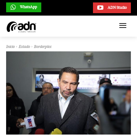
WhatsApp
ADN Studio
Inicio
Estado
Borderplex