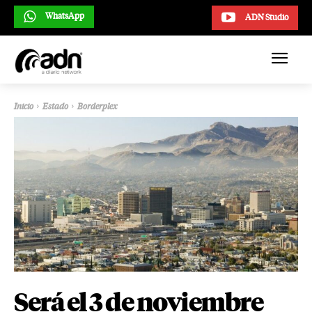
WhatsApp
ADN Studio
Inicio
Estado
Borderplex
Será el 3 de noviembre