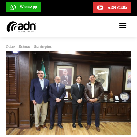
WhatsApp
ADN Studio
Inicio
Estado
Borderplex