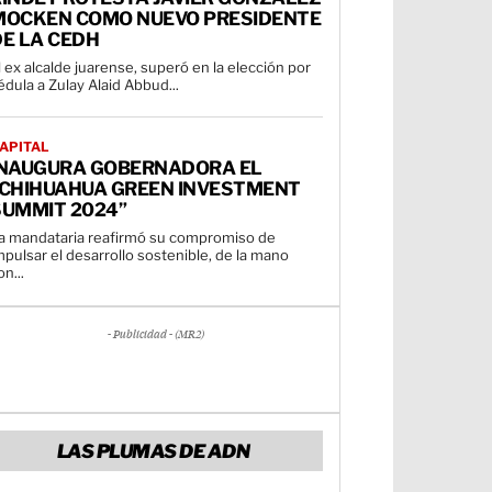
MOCKEN COMO NUEVO PRESIDENTE
E LA CEDH
l ex alcalde juarense, superó en la elección por
édula a Zulay Alaid Abbud...
APITAL
INAUGURA GOBERNADORA EL
“CHIHUAHUA GREEN INVESTMENT
SUMMIT 2024”
a mandataria reafirmó su compromiso de
mpulsar el desarrollo sostenible, de la mano
on...
- Publicidad - (MR2)
LAS PLUMAS DE ADN