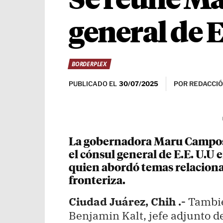
Se reúne Ma
general de 
BORDERPLEX
PUBLICADO EL
POR
REDACCIÓ
30/07/2025
La gobernadora Maru Campos 
el cónsul general de E.E. U.U 
quien abordó temas relacionad
fronteriza.
Ciudad Juárez, Chih .-
Tambié
Benjamin Kalt, jefe adjunto d