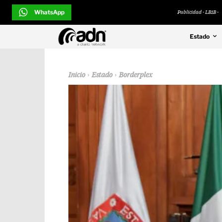
WhatsApp
Publicidad - LB1B -
Estado
Inicio
Estado
Borderplex