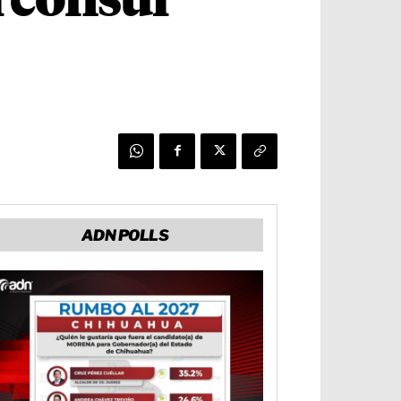
 cónsul
ADN POLLS