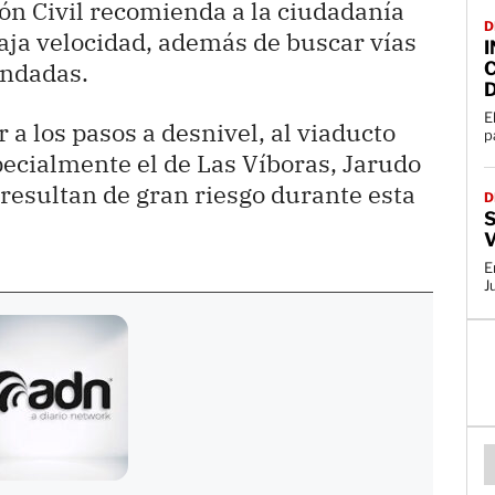
ión Civil recomienda a la ciudadanía
D
aja velocidad, además de buscar vías
I
nundadas.
D
E
a los pasos a desnivel, al viaducto
p
pecialmente el de Las Víboras, Jarudo
resultan de gran riesgo durante esta
D
V
E
J