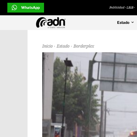
WhatsApp
Publicidad - LB1B -
Estado
Inicio
Estado
Borderplex