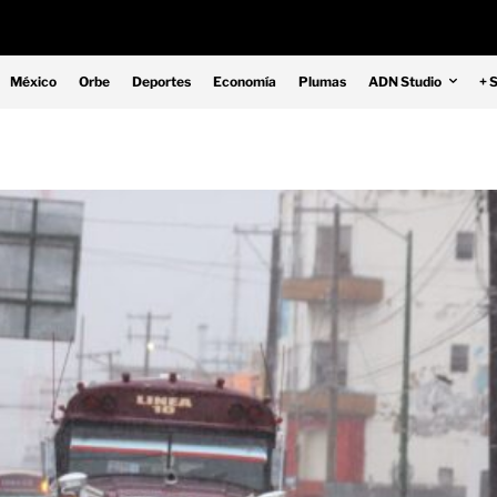
México
Orbe
Deportes
Economía
Plumas
ADN Studio
+ 