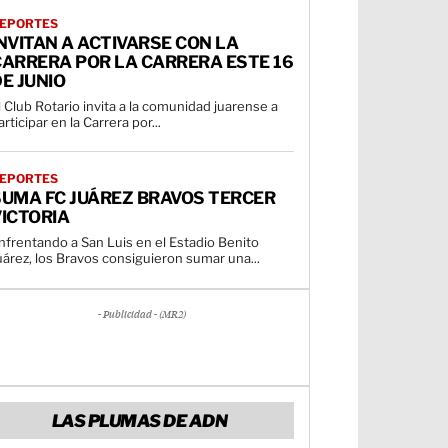
EPORTES
NVITAN A ACTIVARSE CON LA
CARRERA POR LA CARRERA ESTE 16
E JUNIO
l Club Rotario invita a la comunidad juarense a
articipar en la Carrera por...
EPORTES
SUMA FC JUÁREZ BRAVOS TERCER
ICTORIA
nfrentando a San Luis en el Estadio Benito
uárez, los Bravos consiguieron sumar una...
- Publicidad - (MR2)
LAS PLUMAS DE ADN