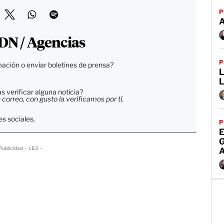
P
DN / Agencias
P
ación o enviar boletines de prensa?
L
 verificar alguna noticia?
orreo, con gusto la verificamos por tí.
s sociales.
P
E
Publicidad - LB3 -