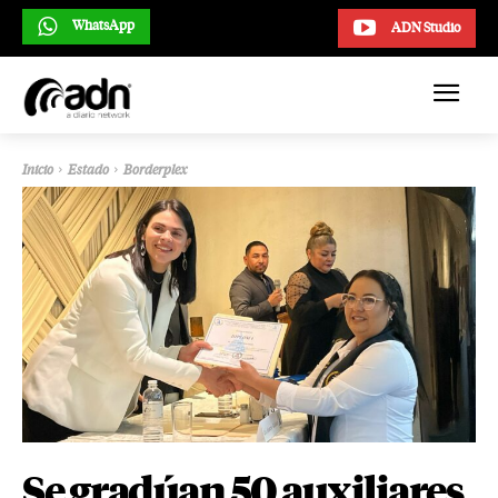
WhatsApp
ADN Studio
Inicio
Estado
Borderplex
Se gradúan 50 auxiliares