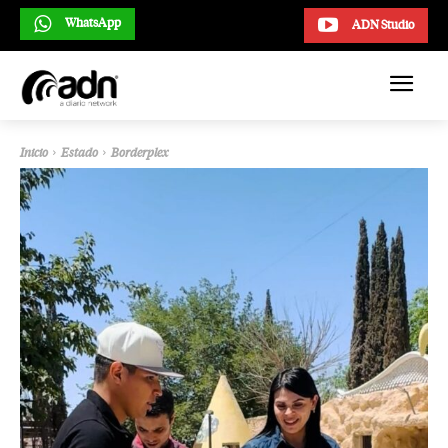
WhatsApp
ADN Studio
Inicio
Estado
Borderplex