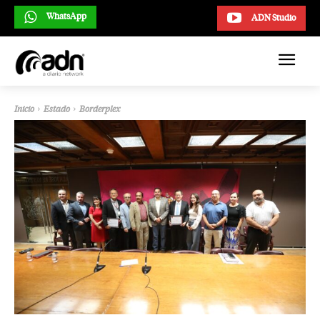
WhatsApp
ADN Studio
Inicio
Estado
Borderplex