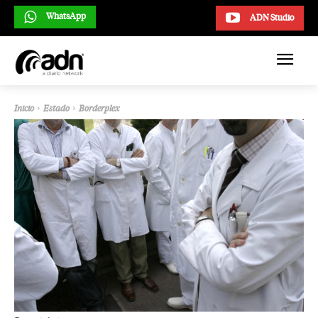
WhatsApp
ADN Studio
Inicio
Estado
Borderplex