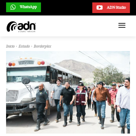
WhatsApp
ADN Studio
Inicio
Estado
Borderplex