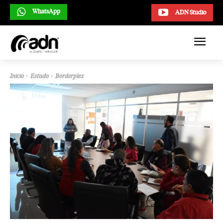
WhatsApp
ADN Studio
Inicio
Estado
Borderplex