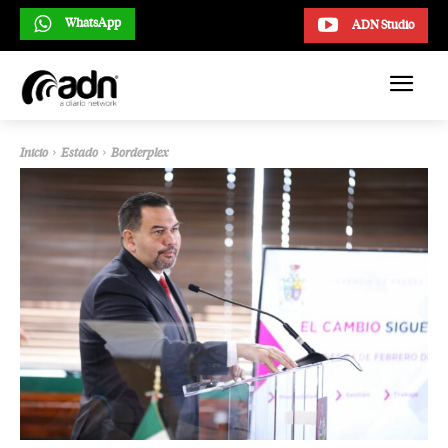
WhatsApp
ADN Studio
Inicio
Estado
Borderplex