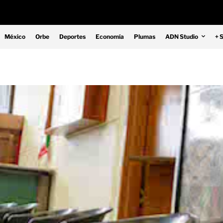
México
Orbe
Deportes
Economía
Plumas
ADN Studio
+ 