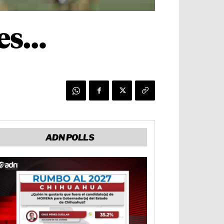
les…
ADN POLLS