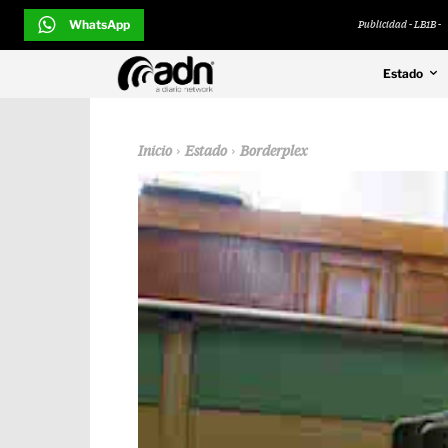
WhatsApp
Publicidad - LB1B -
Estado
Inicio
Estado
Borderplex