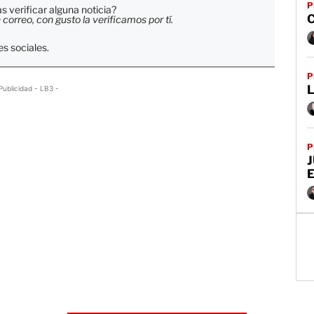
P
 verificar alguna noticia?
C
orreo, con gusto la verificamos por tí.
s sociales.
P
L
Publicidad - LB3 -
P
J