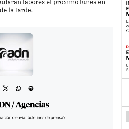
nudarán labores el próximo lunes en
de la tarde.
L
c
C
D
E
M
E
S
DN / Agencias
ación o enviar boletines de prensa?