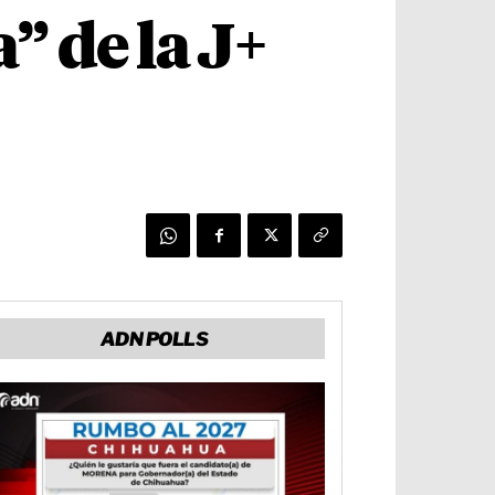
” de la J+
ADN POLLS