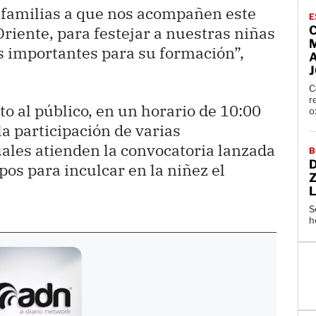
 familias a que nos acompañen este
E
Oriente, para festejar a nuestras niñas
C
s importantes para su formación”,
C
r
to al público, en un horario de 10:00
o
a participación de varias
uales atienden la convocatoria lanzada
B
s para inculcar en la niñez el
L
S
h