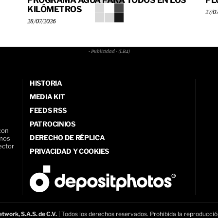
PROGRAMA AGUA PARA TODOS EN LOS
PL
KILÓMETROS
27/0
28/07/2026
- Publicidad - (LB4)
HISTORIA
MEDIA KIT
FEEDS RSS
PATROCINIOS
con
DERECHO DE RÉPLICA
amos
ector
PRIVACIDAD Y COOKIES
twork, S.A.S. de C.V.
| Todos los derechos reservados. Prohibida la reproducció