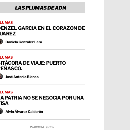
LAS PLUMAS DE ADN
LUMAS
DENZEL GARCIA EN EL CORAZON DE
JUAREZ
Daniela González Lara
LUMAS
ITÁCORA DE VIAJE: PUERTO
PEÑASCO.
José Antonio Blanco
LUMAS
A PATRIA NO SE NEGOCIA POR UNA
ISA
Alvin Álvarez Calderón
- Publicidad - (MR3)