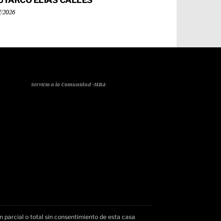
UTARCO ELÍAS CALLES
7/2026
Servicio a la Comunidad -MR4-
n parcial o total sin consentimiento de esta casa