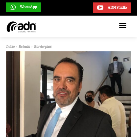
WhatsApp
ADN Studio
Inicio
Estado
Borderplex