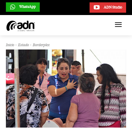
WhatsApp
ADN Studio
Inicio
Estado
Borderplex