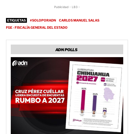
Publicidad - LB3 -
ETIQUETAS
#SOLOPORADN
CARLOS MANUEL SALAS
FGE - FISCALÍA GENERAL DEL ESTADO
ADN POLLS