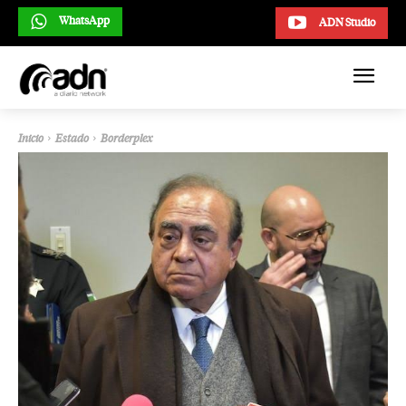
WhatsApp
ADN Studio
Inicio
Estado
Borderplex