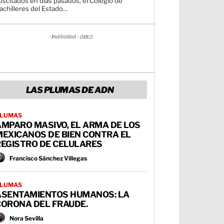
uscitados en días pasados, el Colegio de
achilleres del Estado...
- Publicidad - (MR2)
LAS PLUMAS DE ADN
LUMAS
AMPARO MASIVO, EL ARMA DE LOS
MEXICANOS DE BIEN CONTRA EL
REGISTRO DE CELULARES
Francisco Sánchez Villegas
LUMAS
ASENTAMIENTOS HUMANOS: LA
CORONA DEL FRAUDE.
Nora Sevilla