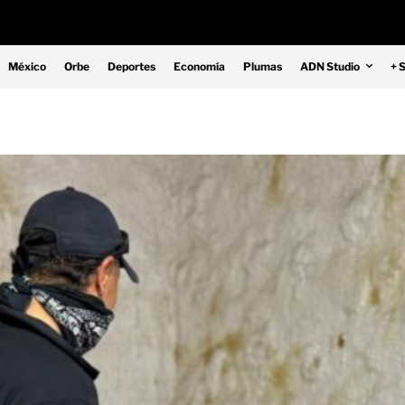
México
Orbe
Deportes
Economía
Plumas
ADN Studio
+ 