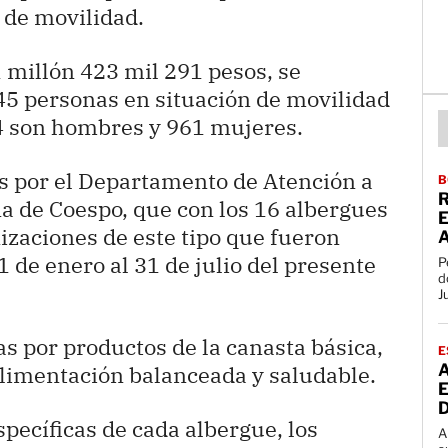
 de movilidad.
1 millón 423 mil 291 pesos, se
245 personas en situación de movilidad
4 son hombres y 961 mujeres.
s por el Departamento de Atención a
B
R
 de Coespo, que con los 16 albergues
E
zaciones de este tipo que fueron
1 de enero al 31 de julio del presente
P
d
J
s por productos de la canasta básica,
E
limentación balanceada y saludable.
pecíficas de cada albergue, los
A