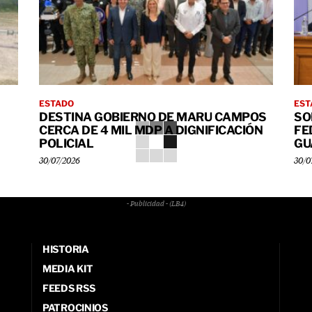
ESTADO
EST
DESTINA GOBIERNO DE MARU CAMPOS
SO
CERCA DE 4 MIL MDP A DIGNIFICACIÓN
FE
POLICIAL
GU
30/07/2026
30/0
- Publicidad - (LB4)
HISTORIA
MEDIA KIT
FEEDS RSS
PATROCINIOS