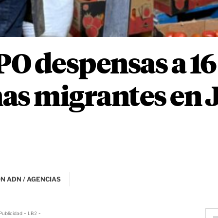
O despensas a 16
as migrantes en 
N ADN / AGENCIAS
Publicidad - LB2 -