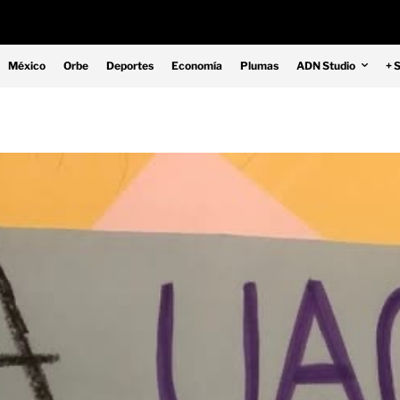
México
Orbe
Deportes
Economía
Plumas
ADN Studio
+ 