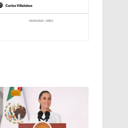
Carlos Villalobos
- Publicidad - (MR3)