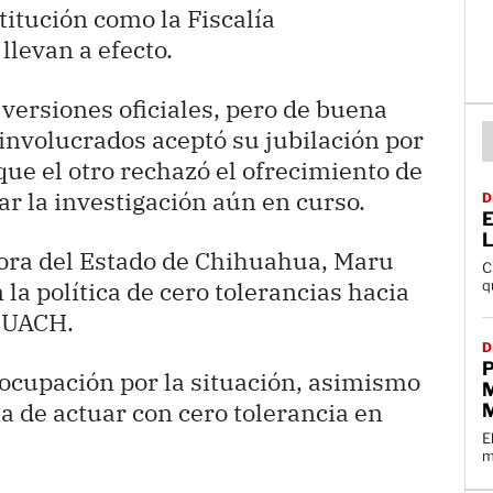
titución como la Fiscalía
llevan a efecto.
 versiones oficiales, pero de buena
 involucrados aceptó su jubilación por
que el otro rechazó el ofrecimiento de
ar la investigación aún en curso.
D
E
dora del Estado de Chihuahua, Maru
C
a política de cero tolerancias hacia
q
a UACH.
D
ocupación por la situación, asimismo
M
 de actuar con cero tolerancia en
E
m