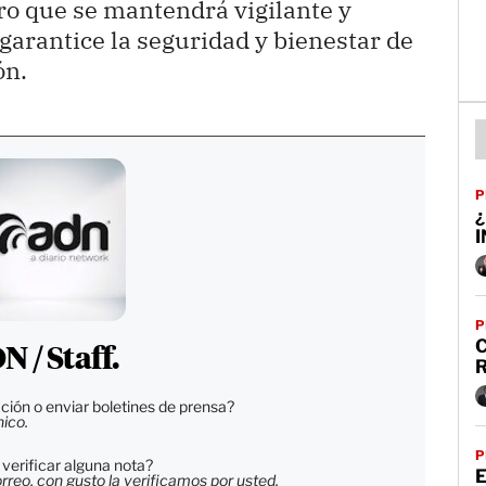
ro que se mantendrá vigilante y
garantice la seguridad y bienestar de
ón.
P
¿
P
C
 / Staff.
ción o enviar boletines de prensa?
nico.
P
verificar alguna nota?
reo, con gusto la verificamos por usted.