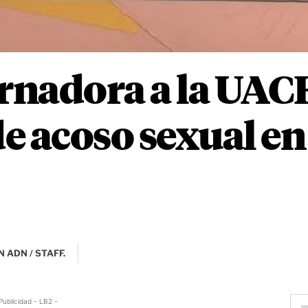
nadora a la UACH
e acoso sexual en
 ADN / STAFF.
Publicidad - LB2 -