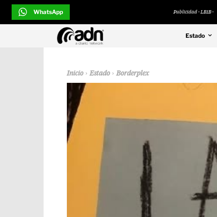
WhatsApp
Publicidad - LB1B -
Estado
Inicio
Estado
Borderplex