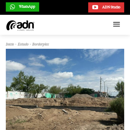
WhatsApp
ADN Studio
Inicio
Estado
Borderplex