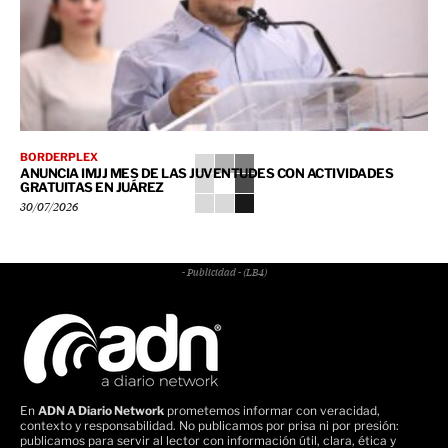
BORDERPLEX
ANUNCIA IMJJ MES DE LAS JUVENTUDES CON ACTIVIDADES
GRATUITAS EN JUÁREZ
30/07/2026
- Publicidad - (LB4)
En
ADN A Diario Network
prometemos informar con veracidad,
contexto y responsabilidad. No publicamos por prisa ni por presión:
publicamos para servir al lector con información útil, clara, ética y