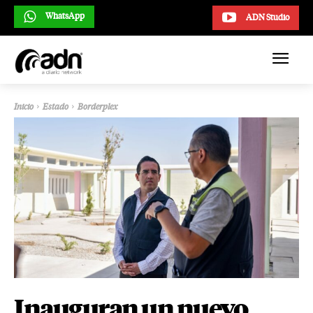
WhatsApp
ADN Studio
Inicio
Estado
Borderplex
Inauguran un nuevo