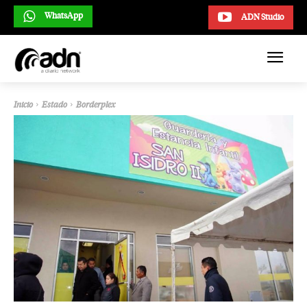
WhatsApp
ADN Studio
Inicio
Estado
Borderplex