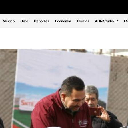
México
Orbe
Deportes
Economía
Plumas
ADN Studio
+ 