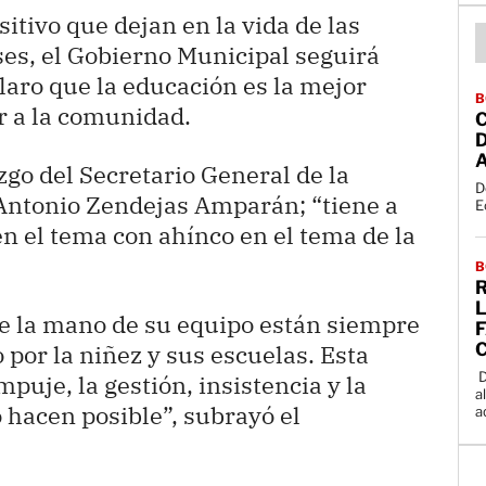
sitivo que dejan en la vida de las
ses, el Gobierno Municipal seguirá
claro que la educación es la mejor
B
 a la comunidad.
zgo del Secretario General de la
D
Antonio Zendejas Amparán; “tiene a
E
en el tema con ahínco en el tema de la
B
 de la mano de su equipo están siempre
F
 por la niñez y sus escuelas. Esta
D
puje, la gestión, insistencia y la
a
o hacen posible”, subrayó el
a