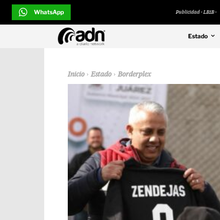
WhatsApp
Publicidad - LB1B -
Estado
Inicio
Estado
Borderplex