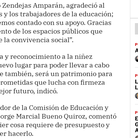
o Zendejas Amparán, agradeció al
s y los trabajadores de la educación;
hemos contado con su apoyo. Gracias
ento de los espacios públicos que
 la convivencia social”.
P
a y reconocimiento a la niñez
evo lugar para poder llevar a cabo
que también, será un patrimonio para
P
rometidas que lucha con firmeza
L
jor futuro, indicó.
nador de la Comisión de Educación y
P
 Jorge Marcial Bueno Quiroz, comentó
E
ier cosa requiere de presupuesto y
er hacerlo.