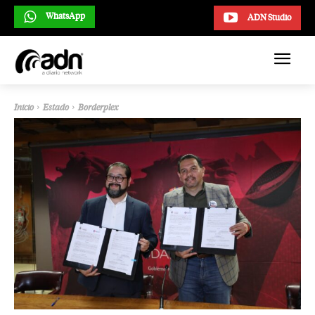
WhatsApp
ADN Studio
Inicio
Estado
Borderplex