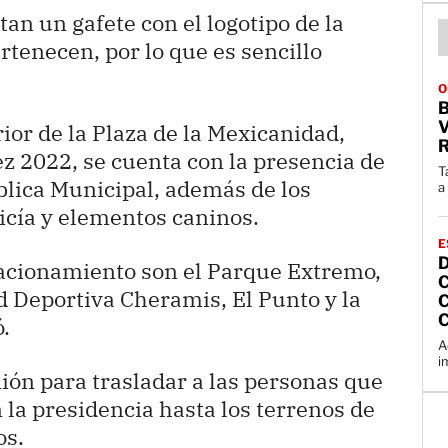
tan un gafete con el logotipo de la
rtenecen, por lo que es sencillo
O
B
V
rior de la Plaza de la Mexicanidad,
ez 2022, se cuenta con la presencia de
T
blica Municipal, además de los
a
icía y elementos caninos.
E
acionamiento son el Parque Extremo,
dad Deportiva Cheramis, El Punto y la
.
A
i
ión para trasladar a las personas que
 la presidencia hasta los terrenos de
os.