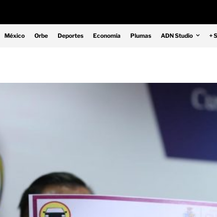
México
Orbe
Deportes
Economía
Plumas
ADN Studio
+ 