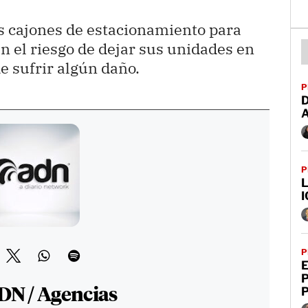
s cajones de estacionamiento para
an el riesgo de dejar sus unidades en
de sufrir algún daño.
P
D
P
L
I
P
E
DN / Agencias