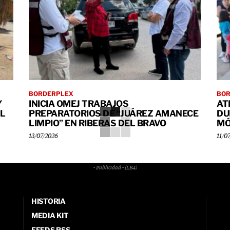
BORDERPLEX
BO
Y
INICIA OMEJ TRABAJOS
AT
L
PREPARATORIOS DE “JUÁREZ AMANECE
DU
LIMPIO” EN RIBERAS DEL BRAVO
MÓ
13/07/2026
11/0
- Publicidad - (LB4)
HISTORIA
MEDIA KIT
FEEDS RSS