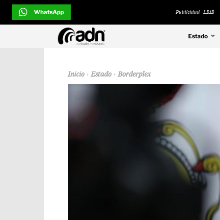
WhatsApp
Publicidad - LB1B -
Estado
Inicio
Estado
Borderplex