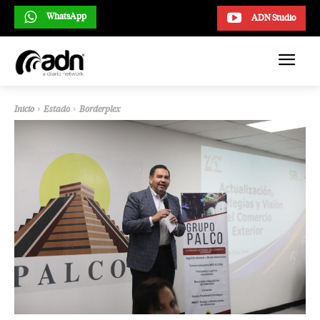
WhatsApp
ADN Studio
Inicio
Estado
Borderplex