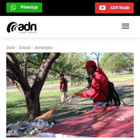
WhatsApp
ADN Studio
Inicio
Estado
Borderplex