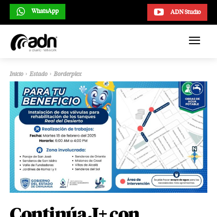
WhatsApp
ADN Studio
Inicio
Estado
Borderplex
Continúa J+ con