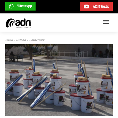
WhatsApp
ADN Studio
Inicio
Estado
Borderplex