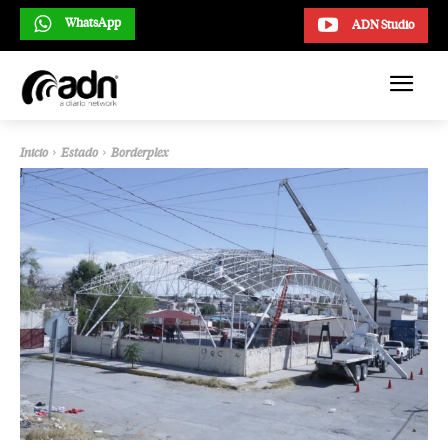
WhatsApp
ADN Studio
Inicio
Estado
Borderplex