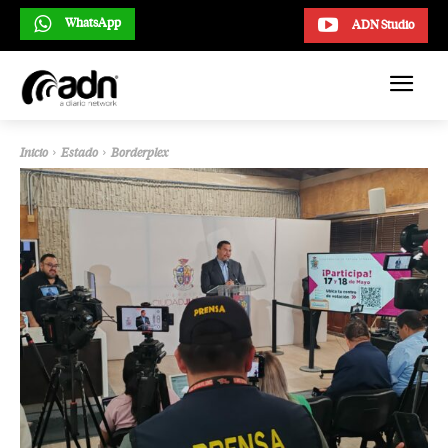
WhatsApp
ADN Studio
Inicio
Estado
Borderplex