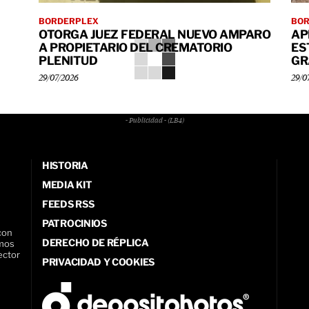
BORDERPLEX
BO
OTORGA JUEZ FEDERAL NUEVO AMPARO
AP
A PROPIETARIO DEL CREMATORIO
ES
PLENITUD
GR
29/07/2026
29/0
- Publicidad - (LB4)
HISTORIA
MEDIA KIT
FEEDS RSS
PATROCINIOS
con
DERECHO DE RÉPLICA
amos
ector
PRIVACIDAD Y COOKIES