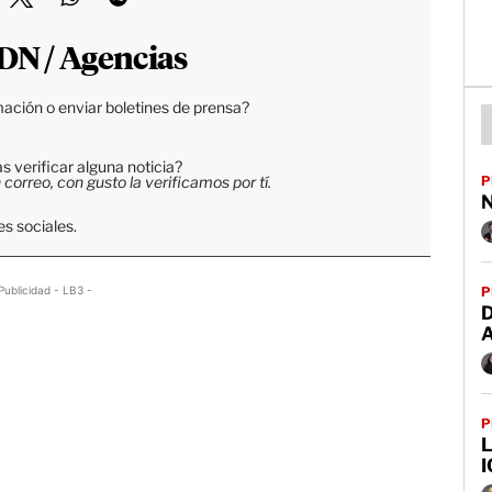
DN / Agencias
ación o enviar boletines de prensa?
 verificar alguna noticia?
orreo, con gusto la verificamos por tí.
P
N
s sociales.
Publicidad - LB3 -
P
D
P
L
I