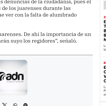
as denuncias de la ciudadanía, pues el
 de los juarenses durante las
ue ver con la falta de alumbrado
Z
uarenses. De ahí la importancia de un
B
án suyo los regidores”, señaló.
L
l
B
E
L
P
el