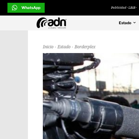
WhatsApp
Publicidad - LB1B -
Estado
Inicio
Estado
Borderplex