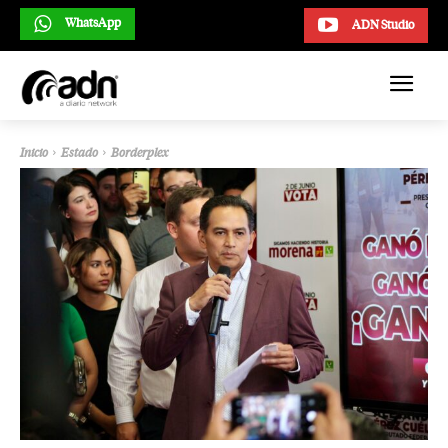
WhatsApp
ADN Studio
Inicio
Estado
Borderplex