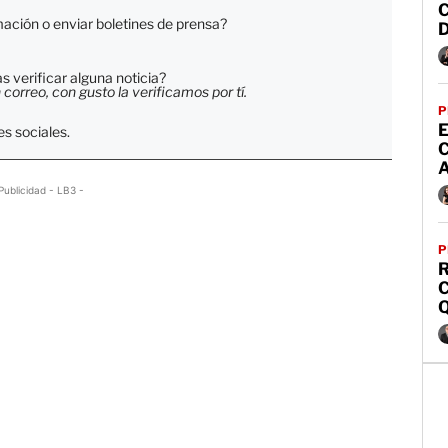
ación o enviar boletines de prensa?
 verificar alguna noticia?
orreo, con gusto la verificamos por tí.
P
E
s sociales.
A
Publicidad - LB3 -
P
R
C