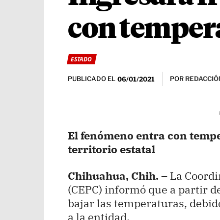
con tempera
ESTADO
PUBLICADO EL
POR
REDACCIÓ
06/01/2021
El fenómeno entra con tempe
territorio estatal
Chihuahua, Chih. –
La Coordi
(CEPC) informó que a partir 
bajar las temperaturas, debido
a la entidad.