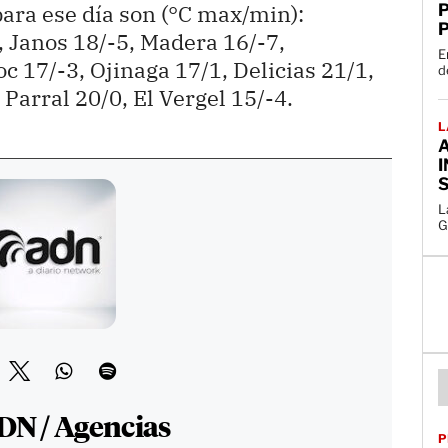
ara ese día son (°C max/min):
 Janos 18/-5, Madera 16/-7,
E
17/-3, Ojinaga 17/1, Delicias 21/1,
Parral 20/0, El Vergel 15/-4.
L
I
S
L
G
DN / Agencias
P