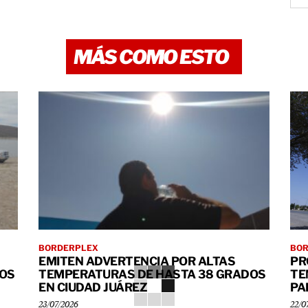
MÁS COMO ESTO
BORDERPLEX
BO
EMITEN ADVERTENCIA POR ALTAS
PR
DOS
TEMPERATURAS DE HASTA 38 GRADOS
TE
EN CIUDAD JUÁREZ
PA
23/07/2026
22/0