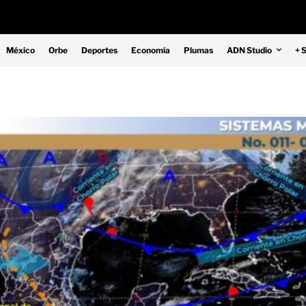
México
Orbe
Deportes
Economía
Plumas
ADN Studio
+ 