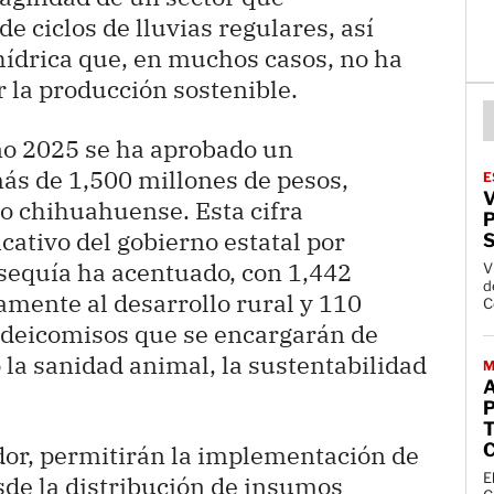
 ciclos de lluvias regulares, así
hídrica que, en muchos casos, no ha
r la producción sostenible.
ño 2025 se ha aprobado un
ás de 1,500 millones de pesos,
E
V
po chihuahuense. Esta cifra
P
cativo del gobierno estatal por
sequía ha acentuado, con 1,442
V
de
amente al desarrollo rural y 110
C
fideicomisos que se encargarán de
la sanidad animal, la sustentabilidad
M
T
ador, permitirán la implementación de
E
sde la distribución de insumos