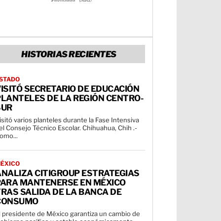
- Publicidad - (MR1)
HISTORIAS RECIENTES
STADO
ISITÓ SECRETARIO DE EDUCACIÓN
LANTELES DE LA REGIÓN CENTRO-
SUR
isitó varios planteles durante la Fase Intensiva
l Consejo Técnico Escolar. Chihuahua, Chih .-
omo...
ÉXICO
ANALIZA CITIGROUP ESTRATEGIAS
PARA MANTENERSE EN MÉXICO
RAS SALIDA DE LA BANCA DE
CONSUMO
l presidente de México garantiza un cambio de