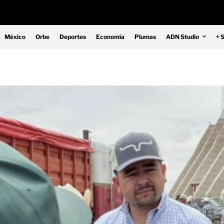
México
Orbe
Deportes
Economía
Plumas
ADN Studio
+ 