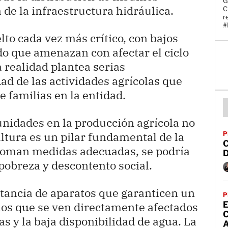
G
de la infraestructura hidráulica.
C
r
#
to cada vez más crítico, con bajos
do que amenazan con afectar el ciclo
a realidad plantea serias
dad de las actividades agrícolas que
 familias en la entidad.
nidades en la producción agrícola no
ltura es un pilar fundamental de la
P
 toman medidas adecuadas, se podría
 pobreza y descontento social.
rtancia de aparatos que garanticen un
P
los que se ven directamente afectados
E
ias y la baja disponibilidad de agua. La
A