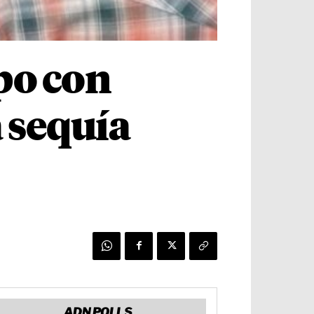
po con
a sequía
ADN POLLS