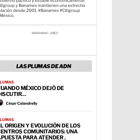
obierno pacífico y estable económicamente.
itigroup y Banamex mantienen una estrecha
elación desde 2001. #Banamex #Citigroup
México.
- Publicidad - (MR2)
LAS PLUMAS DE ADN
LUMAS
CUANDO MÉXICO DEJÓ DE
DISCUTIR…
César Calandrelly
LUMAS
L ORIGEN Y EVOLUCIÓN DE LOS
CENTROS COMUNITARIOS: UNA
PUESTA PARA ATENDER .