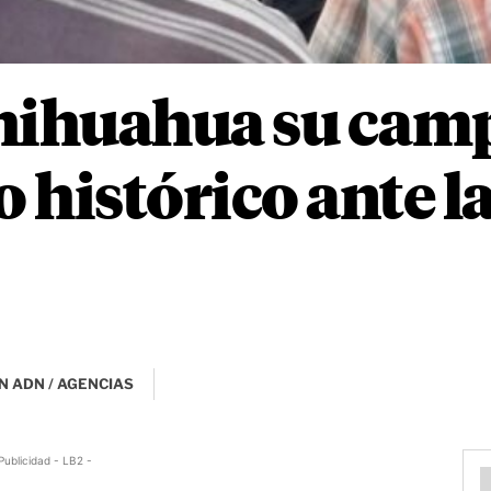
Chihuahua su cam
 histórico ante l
N ADN / AGENCIAS
Publicidad - LB2 -