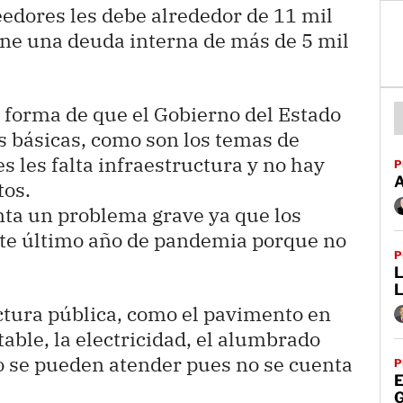
eedores les debe alrededor de 11 mil
ene una deuda interna de más de 5 mil
 forma de que el Gobierno del Estado
s básicas, como son los temas de
es les falta infraestructura y no hay
P
tos.
nta un problema grave ya que los
este último año de pandemia porque no
P
L
uctura pública, como el pavimento en
able, la electricidad, el alumbrado
o se pueden atender pues no se cuenta
P
E