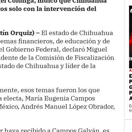
gel Colunga, indicó que Chihuahua
os solo con la intervención del
tín Orquiz) –
El estado de Chihuahua
lemas financieros, de educación y de
el Gobierno Federal, declaró Miguel
dente de la Comisión de Fiscalización
tado de Chihuahua y líder de la
A
mente, esos temas fueron los que
ra electa, María Eugenia Campos
 México, Andrés Manuel López Obrador,
E
f
r haya recibido a Campos Galván, es