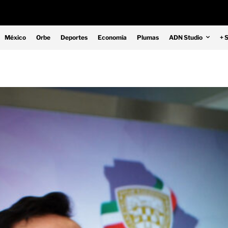
México
Orbe
Deportes
Economía
Plumas
ADN Studio
+ 