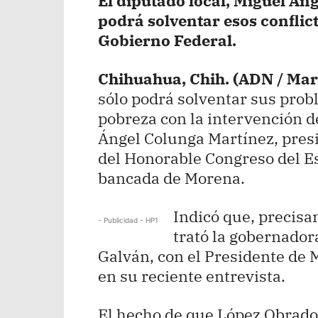
El diputado local, Miguel Án
podrá solventar esos conflict
Gobierno Federal.
Chihuahua, Chih. (ADN / Mar
sólo podrá solventar sus prob
pobreza con la intervención d
Ángel Colunga Martínez, presi
del Honorable Congreso del Es
bancada de Morena.
Indicó que, precisa
- Publicidad - HP1
trató la gobernado
Galván, con el Presidente de
en su reciente entrevista.
El hecho de que López Obrado