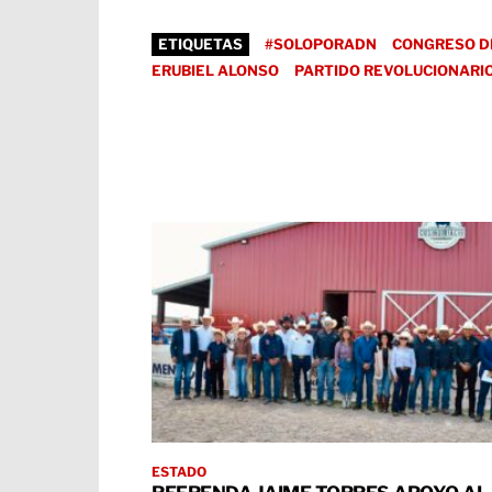
ETIQUETAS
#SOLOPORADN
CONGRESO D
ERUBIEL ALONSO
PARTIDO REVOLUCIONARIO
ESTADO