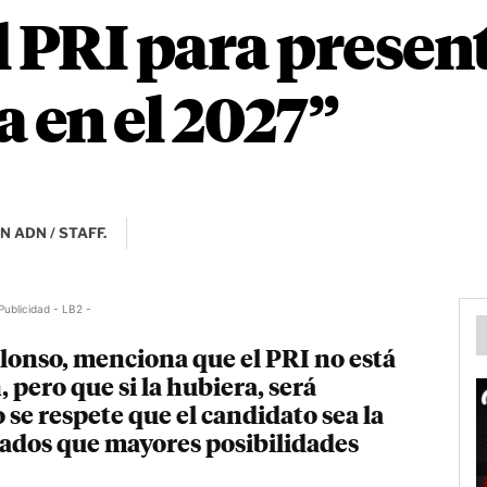
el PRI para presen
a en el 2027”
 ADN / STAFF.
Publicidad - LB2 -
Alonso, menciona que el PRI no está
 pero que si la hubiera, será
se respete que el candidato sea la
gados que mayores posibilidades