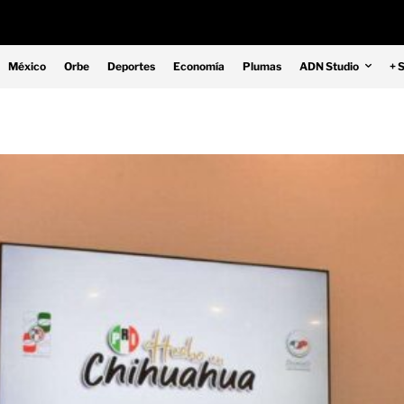
México
Orbe
Deportes
Economía
Plumas
ADN Studio
+ 