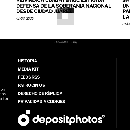
REIVINDICA CUAUHTÉMOC ESTRADA
SH
DEFENSA DE LA SOBERANÍA NACIONAL
UN
DESDE CIUDAD JUÁREZ
PA
LA
01/08/2026
01/0
- Publicidad - (LB4)
HISTORIA
MEDIA KIT
FEEDS RSS
PATROCINIOS
con
DERECHO DE RÉPLICA
amos
ector
PRIVACIDAD Y COOKIES