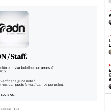
P
P
L
 / Staff.
P
ción o enviar boletines de prensa?
E
nico.
verificar alguna nota?
reo, con gusto la verificamos por usted.
 sociales.
Publicidad - LB3 -