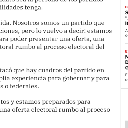
ilidades tenga.
B
S
nida. Nosotros somos un partido que
iciones, pero lo vuelvo a decir: estamos
A
d
ara poder presentar una oferta, una
ctoral rumbo al proceso electoral del
E
N
D
tacó que hay cuadros del partido en
E
lia experiencia para gobernar y para
o
s o federales.
istos y estamos preparados para
 una oferta electoral rumbo al proceso