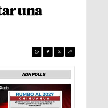
tar una
ADN POLLS