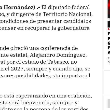
o Hernández) .-
El diputado federal
o, y dirigente de Territorio Nacional,
 condiciones de presentar candidatos
 pensar en recuperar la gubernatura
A
nde ofreció una conferencia de
nte estatal, Alejandro Domínguez,
E
ral por el estado de Tabasco, no
f
n el 2027, siempre y cuando dijo, se
yores posibilidades, sin importar el
no está esperanzado en una coalición,
esta será bienvenida, siempre y
dato sea la persona de los partidos