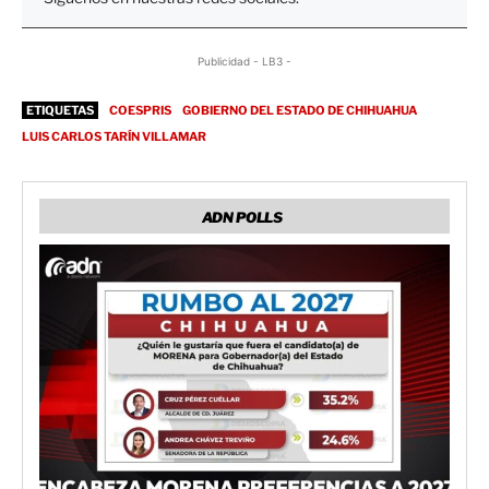
Publicidad - LB3 -
ETIQUETAS
COESPRIS
GOBIERNO DEL ESTADO DE CHIHUAHUA
LUIS CARLOS TARÍN VILLAMAR
ADN POLLS