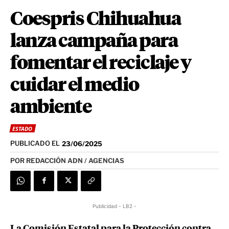
Coespris Chihuahua
lanza campaña para
fomentar el reciclaje y
cuidar el medio
ambiente
ESTADO
PUBLICADO EL
23/06/2025
POR
REDACCIÓN ADN / AGENCIAS
Publicidad - LB2 -
La Comisión Estatal para la Protección contra