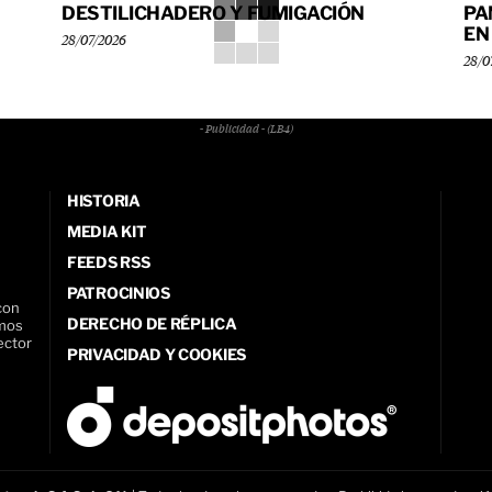
DESTILICHADERO Y FUMIGACIÓN
PA
EN
28/07/2026
28/0
- Publicidad - (LB4)
HISTORIA
MEDIA KIT
FEEDS RSS
PATROCINIOS
con
DERECHO DE RÉPLICA
amos
ector
PRIVACIDAD Y COOKIES