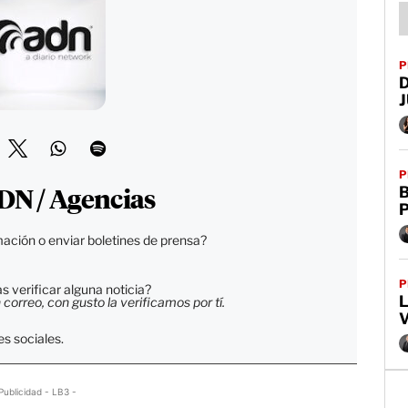
P
P
B
DN / Agencias
ación o enviar boletines de prensa?
P
 verificar alguna noticia?
L
orreo, con gusto la verificamos por tí.
V
s sociales.
Publicidad - LB3 -