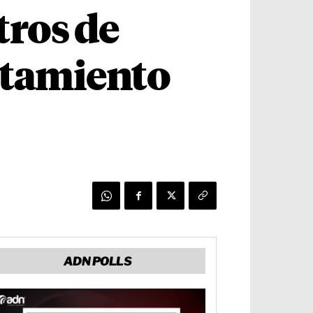
tros de
atamiento
ADN POLLS