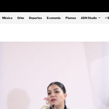
México
Orbe
Deportes
Economía
Plumas
ADN Studio
+ 