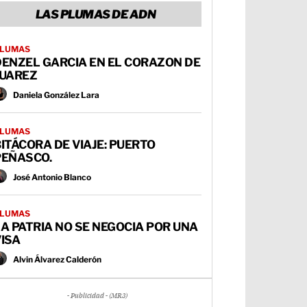
LAS PLUMAS DE ADN
LUMAS
DENZEL GARCIA EN EL CORAZON DE
JUAREZ
Daniela González Lara
LUMAS
ITÁCORA DE VIAJE: PUERTO
PEÑASCO.
José Antonio Blanco
LUMAS
A PATRIA NO SE NEGOCIA POR UNA
ISA
Alvin Álvarez Calderón
- Publicidad - (MR3)