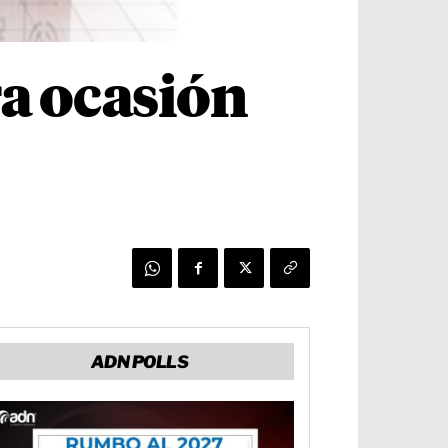
ra ocasión
ADN POLLS