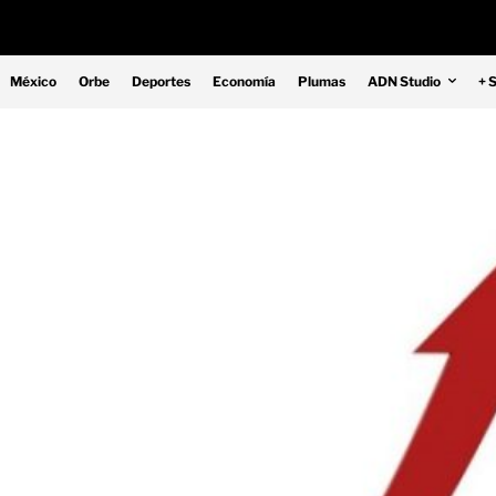
México
Orbe
Deportes
Economía
Plumas
ADN Studio
+ 