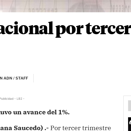
acional por terce
N ADN / STAFF
Publicidad - LB2 -
 tuvo un avance del 1%.
ana Saucedo) .-
Por tercer trimestre