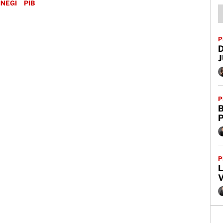
INEGI
PIB
P
P
B
P
L
V