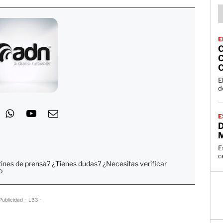
E
C
C
E
d
E
E
c
tines de prensa? ¿Tienes dudas? ¿Necesitas verificar
o
Publicidad - LB3 -