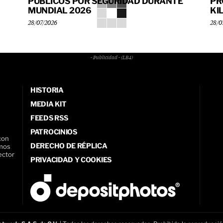
PÚBLICOS POR SEGURIDAD DURANTE
PR
MUNDIAL 2026
KI
28/07/2026
28/0
- Publicidad - (LB4)
HISTORIA
MEDIA KIT
FEEDS RSS
PATROCINIOS
con
DERECHO DE RÉPLICA
amos
ector
PRIVACIDAD Y COOKIES