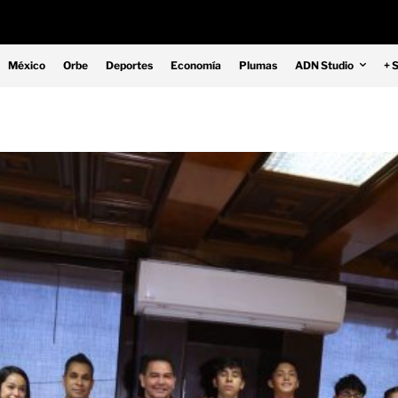
México
Orbe
Deportes
Economía
Plumas
ADN Studio
+ 