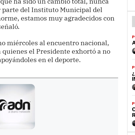
que ha sido un cambio total, nunca
parte del Instituto Municipal del
enorme, estamos muy agradecidos con
señaló.
P
mo miércoles al encuentro nacional,
 quienes el Presidente exhortó a no
 apoyándoles en el deporte.
P
¿
P
C