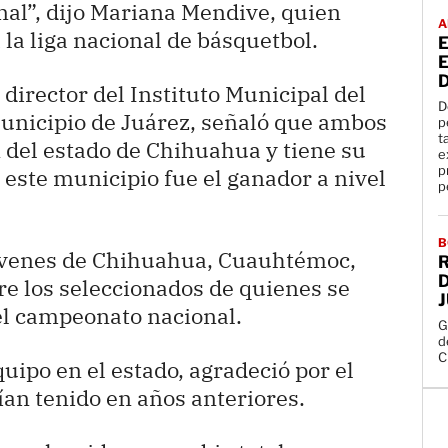
al”, dijo Mariana Mendive, quien
A
la liga nacional de básquetbol.
E
D
director del Instituto Municipal del
D
Municipio de Juárez, señaló que ambos
p
t
 del estado de Chihuahua y tiene su
e
p
 este municipio fue el ganador a nivel
B
jóvenes de Chihuahua, Cuauhtémoc,
R
D
re los seleccionados de quienes se
el campeonato nacional.
G
d
C
uipo en el estado, agradeció por el
ían tenido en años anteriores.