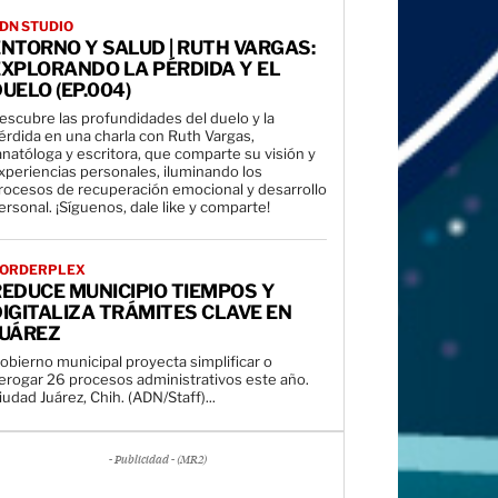
DN STUDIO
NTORNO Y SALUD | RUTH VARGAS:
EXPLORANDO LA PÉRDIDA Y EL
UELO (EP.004)
escubre las profundidades del duelo y la
érdida en una charla con Ruth Vargas,
anatóloga y escritora, que comparte su visión y
xperiencias personales, iluminando los
rocesos de recuperación emocional y desarrollo
personal. ¡Síguenos, dale like y comparte!
ORDERPLEX
EDUCE MUNICIPIO TIEMPOS Y
IGITALIZA TRÁMITES CLAVE EN
JUÁREZ
obierno municipal proyecta simplificar o
erogar 26 procesos administrativos este año.
iudad Juárez, Chih. (ADN/Staff)...
- Publicidad - (MR2)