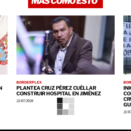
MÁS COMO ESTO
BORDERPLEX
BO
N
PLANTEA CRUZ PÉREZ CUÉLLAR
IN
CONSTRUIR HOSPITAL EN JIMÉNEZ
CO
CR
23/07/2026
GU
21/0