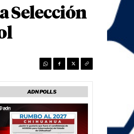
la Selección
ol
ADN POLLS