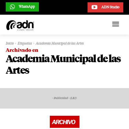
WhatsApp
ADN Studio
Inicio
Etiquetas
Academia Municipal de las Artes
Archivado en
Academia Municipal de las
Artes
- Publicidad - (LB2)
ARCHIVO