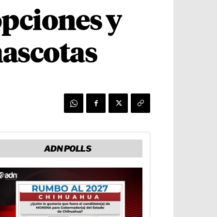
opciones y
mascotas
ADN POLLS