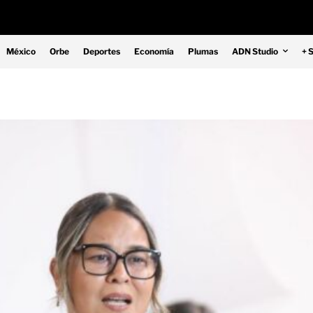
México
Orbe
Deportes
Economía
Plumas
ADN Studio
+ 