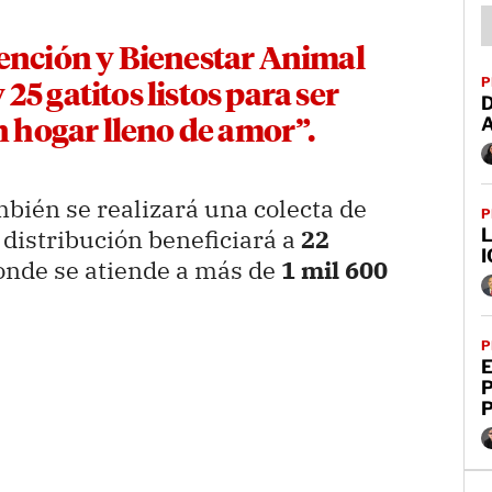
tención y Bienestar Animal
P
 25 gatitos listos para ser
D
 hogar lleno de amor”.
mbién se realizará una colecta de
P
distribución beneficiará a
22
L
I
donde se atiende a más de
1 mil 600
P
E