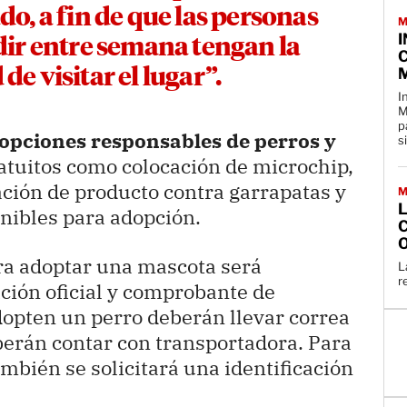
o, a fin de que las personas
M
I
ir entre semana tengan la
M
e visitar el lugar”.
I
M
p
opciones responsables de perros y
s
ratuitos como colocación de microchip,
ación de producto contra garrapatas y
M
L
nibles para adopción.
ra adoptar una mascota será
L
r
ación oficial y comprobante de
dopten un perro deberán llevar correa
berán contar con transportadora. Para
mbién se solicitará una identificación
.